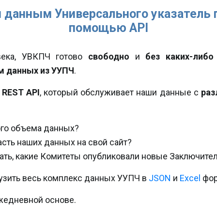
м данным Универсального указатель п
помощью API
века, УВКПЧ готово
свободно
и
без каких-либо
м данных из УУПЧ
.
и
REST API
, который обслуживает наши данные с
раз
ого объема данных?
асть наших данных на свой сайт?
ать, какие Комитеты опубликовали новые Заключите
узить весь комплекс данных УУПЧ в
JSON
и
Excel
фор
жедневной основе.