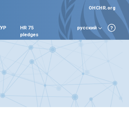
OHCHR.org
УР
HR 75
русский
?
pledges