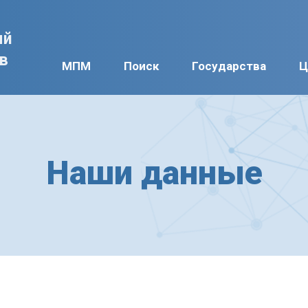
ый
ав
МПМ
Поиск
Государства
Ц
Наши данные