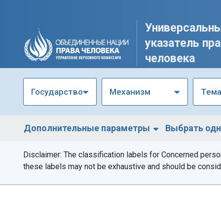
Универсальн
указатель пр
человека
Государство
Механизм
Тем
Дополнительные параметры
Выбрать одн
Disclaimer: The classification labels for Concerned pers
Фильтр по региону
Фильтр по документу
these labels may not be exhaustive and should be consider
Регион
Символ документа
Тип документа