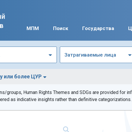
ый
ав
МПМ
Поиск
Государства
Ц
а
Затрагиваемые лица
у или более ЦУР
ons/groups, Human Rights Themes and SDGs are provided for info
ed as indicative insights rather than definitive categorizations.