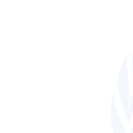
Показать результаты
с-по
Показать только реком
Display only observations