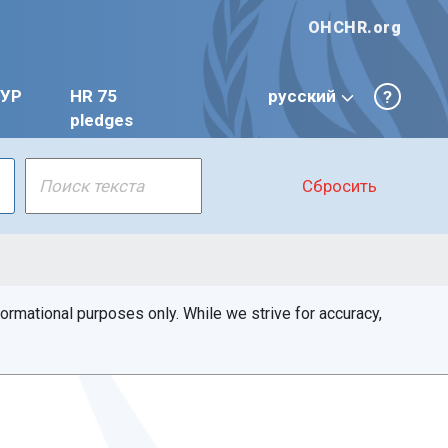
OHCHR.org
УР
HR 75
русский
?
pledges
Сбросить
rmational purposes only. While we strive for accuracy,