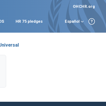
OHCHR.org
DS
HR 75 pledges
Español
?
Universal